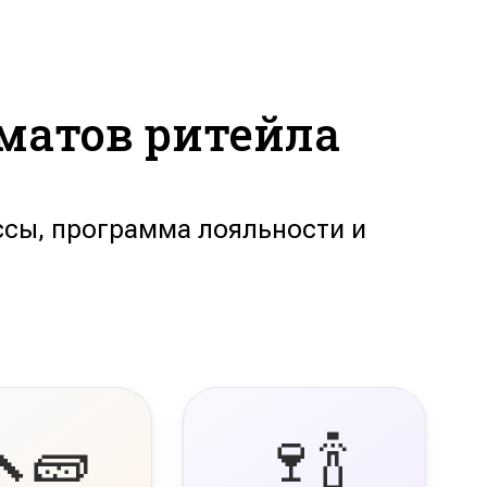
матов ритейла
ссы, программа лояльности и
🧱
🍷🍾