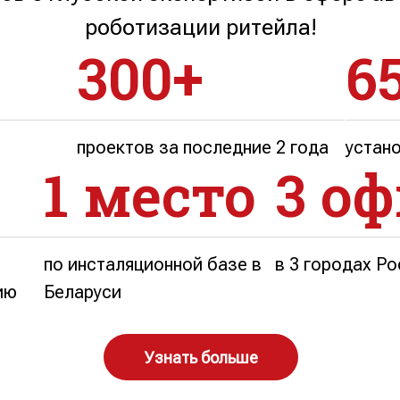
роботизации ритейла!
300+
6
проектов за последние 2 года
устано
1 место
3 о
по инсталяционной базе в
в 3 городах Р
ию
Беларуси
Узнать больше