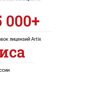
5 000+
вок лицензий Artix
фиса
оссии