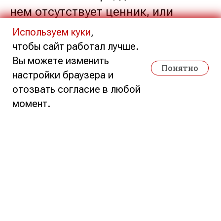
нем отсутствует ценник, или
проверить актуальность цены. Это
Используем куки
,
избавляет покупателей от
чтобы сайт работал лучше.
Вы можете изменить
необходимости искать продавцов
Понятно
настройки браузера и
и помогает избежать отказа от
отозвать согласие в любой
покупки.
момент.
Прайс-чекер также служит
интерактивным инфокиоском:
когда устройство не используется,
на его 15-дюймовом сенсорном
экране можно демонстрировать
рекламные ролики, информацию