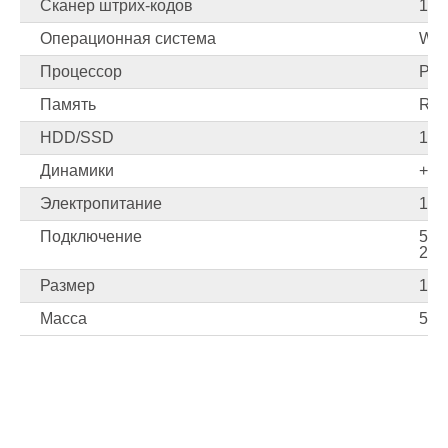
Сканер штрих-кодов
1D,
Операционная система
Win
Процессор
POS
Память
RAM
HDD/SSD
12
Динамики
+
Электропитание
12 
Подключение
5*U
232
Размер
165
Масса
500