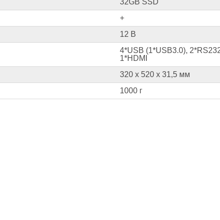
32GB SSD
+
12 В
4*USB (1*USB3.0), 2*RS232 
1*HDMI
320 x 520 x 31,5 мм
1000 г