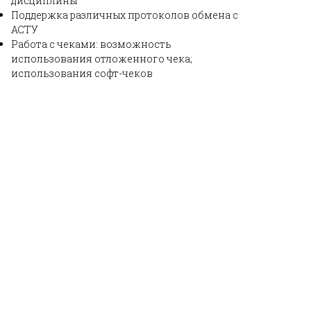
дисциплины
Поддержка различных протоколов обмена с
АСТУ
Работа с чеками: возможность
использования отложенного чека;
использования софт-чеков