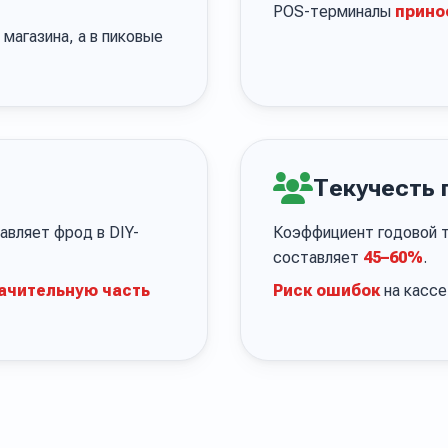
POS-терминалы
прино
магазина, а в пиковые
Текучесть 
вляет фрод в DIY-
Коэффициент годовой т
составляет
45–60%
.
ачительную часть
Риск ошибок
на кассе