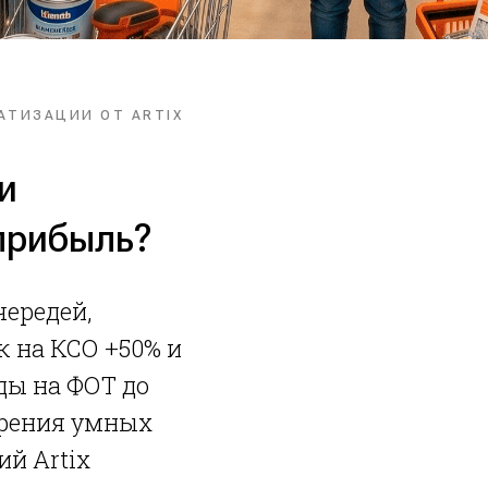
АТИЗАЦИИ ОТ ARTIX
и
прибыль?
чередей,
 на КСО +50% и
ды на ФОТ до
дрения умных
й Artix