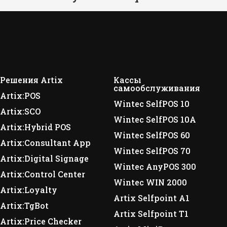
Решения Artix
Кассы
самообслуживания
Artix:POS
Wintec SelfPOS 10
Artix:SCO
Wintec SelfPOS 10A
Artix:Hybrid POS
Wintec SelfPOS 60
Artix:Consultant App
Wintec SelfPOS 70
Artix:Digital Signage
Wintec AnyPOS 300
Artix:Control Center
Wintec WIN 2000
Artix:Loyalty
Artix Selfpoint A1
Artix:TgBot
Artix Selfpoint T1
Artix:Price Checker