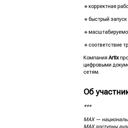
🔹корректная раб
🔹быстрый запуск
🔹масштабируемос
🔹соответствие т
Компания
Artix
про
цифровыми докуме
сетям.
Об участни
***
MAX — национальн
МАХ доступны ауд