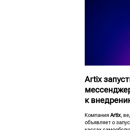
Artix запус
мессенджер
к внедрени
Компания
Artix
, в
объявляет о запу
кассах самообслу