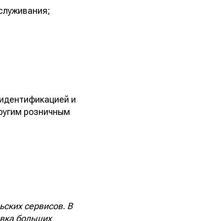
служивания;
 идентификацией и
другим розничным
ских сервисов. В
авка больших