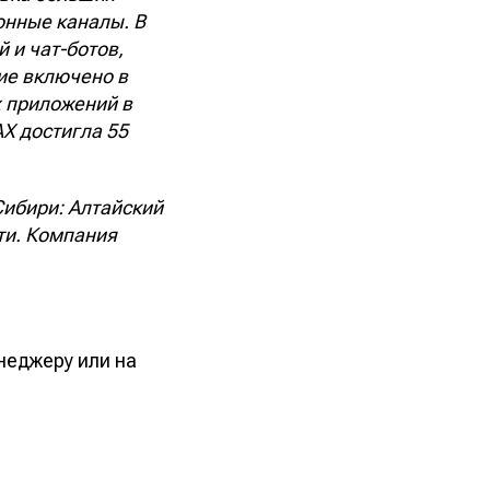
онные каналы. В
 и чат-ботов,
ие включено в
х приложений в
Х достигла 55
Сибири: Алтайский
ти. Компания
неджеру или на