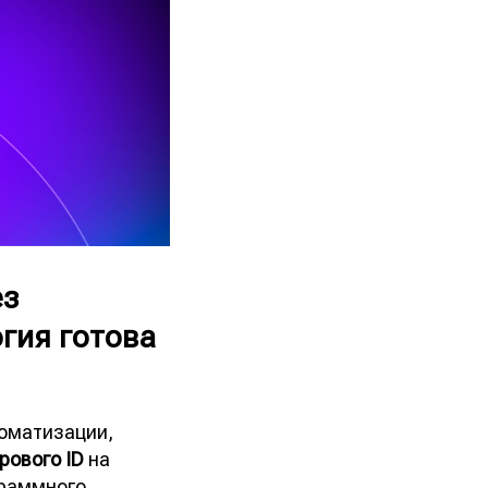
ез
гия готова
томатизации,
рового ID
на
граммного