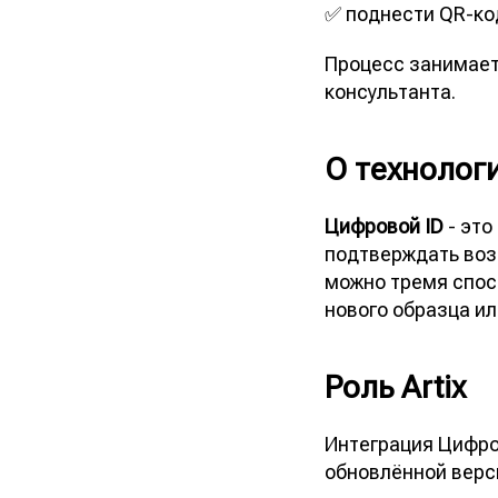
✅ поднести QR-код
Процесс занимает
консультанта.
О технолог
Цифровой ID
- это
подтверждать возр
можно тремя спос
нового образца ил
Роль Artix
Интеграция Цифро
обновлённой верси