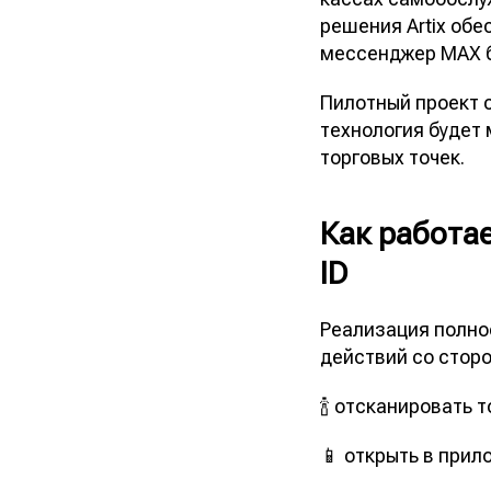
решения Artix об
мессенджер MAX б
Пилотный проект 
технология будет
торговых точек.
Как работа
ID
Реализация полно
действий со стор
🍾 отсканировать 
📱 открыть в прил