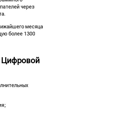
упателей через
та.
ближайшего месяца
щую более 1300
з Цифровой
олнительных
ия;