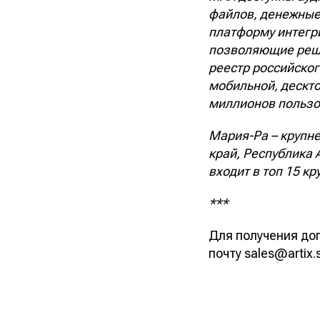
файлов, денежные
платформу интегр
позволяющие реша
реестр российско
мобильной, дескто
миллионов пользо
Мария-Ра – крупне
край, Республика 
входит в топ 15 к
***
Для получения до
почту sales@artix.