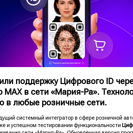
тили поддержку Цифрового ID чер
 MAX в сети «Мария-Ра». Техноло
ю в любые розничные сети.
едущий системный интегратор в сфере розничной ав
ске и успешном тестировании функциональности
Циф
живания сети «Мария-Ра». Обновлённая версия про