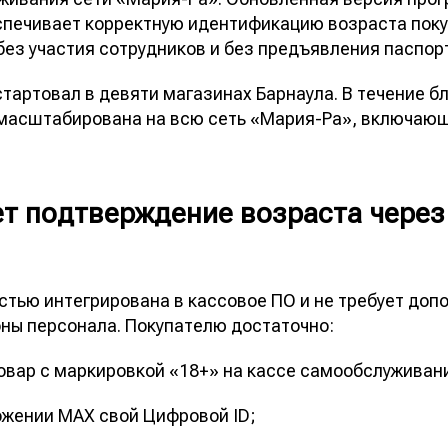
еспечивает корректную идентификацию возраста пок
ез участия сотрудников и без предъявления паспор
стартовал в девяти магазинах Барнаула. В течение 
 масштабирована на всю сеть «Мария-Ра», включаю
ет подтверждение возраста чере
стью интегрирована в кассовое ПО и не требует доп
оны персонала. Покупателю достаточно:
товар с маркировкой «18+» на кассе самообслуживан
ожении MAX свой Цифровой ID;