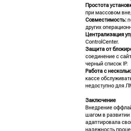
Простота установ
при массовом вне
Совместимость:
п
других операцион
Централизация уп
ControlCenter.
Защита от блокиро
соединение с сай
черный список IP.
Работа с несколь
кассе обслуживат
недоступно для Л
Заключение
Внедрение оффла
шагом в развитии
адаптировала сво
надежность проце