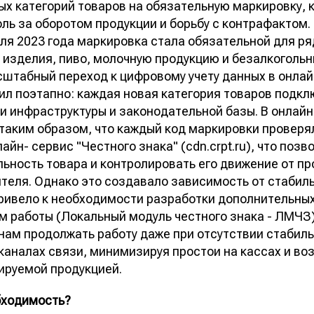
ых категорий товаров на обязательную маркировку, 
ль за оборотом продукции и борьбу с контрафактом.
еля 2023 года маркировка стала обязательной для ря
изделия, пиво, молочную продукцию и безалкогольн
штабный переход к цифровому учету данных в онлай
ил поэтапно: каждая новая категория товаров подкл
ти инфраструктуры и законодательной базы. В онлай
таким образом, что каждый код маркировки проверя
айн- сервис "Честного знака" (cdn.crpt.ru), что поз
льность товара и контролировать его движение от п
ителя. Однако это создавало зависимость от стабил
привело к необходимости разработки дополнительных
м работы (Локальный модуль честного знака - ЛМЧЗ
нам продолжать работу даже при отсутствии стабиль
 каналах связи, минимизируя простои на кассах и в
ируемой продукцией.
бходимость?