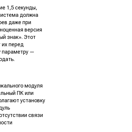
е 1,5 секунды,
 система должна
оев даже при
лноценная версия
ый знак». Этот
 их перед
у параметру —
одать.
окального модуля
ельный ПК или
олагают установку
дуль
отсутствии связи
ности