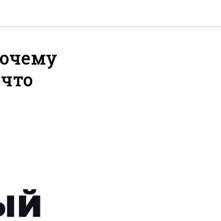
почему
 что