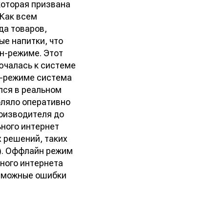
которая призвана
 Как всем
да товаров,
ые напитки, что
н-режиме. Этот
ючалась к системе
н-режиме система
лся в реальном
воляло оперативно
роизводителя до
ьного интернет
 решений, таких
). Оффлайн режим
ного интернета
озможные ошибки