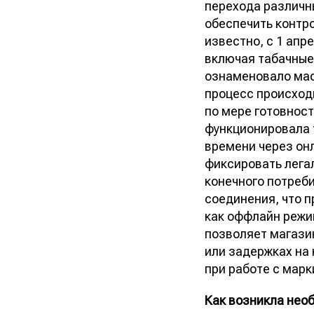
перехода различн
обеспечить контро
известно, с 1 апр
включая табачные 
ознаменовало мас
процесс происход
по мере готовнос
функционировала 
времени через онл
фиксировать лега
конечного потреб
соединения, что 
как оффлайн режи
позволяет магази
или задержках на
при работе с марк
Как возникла нео