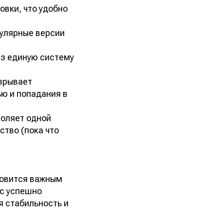
овки, что удобно
пулярные версии
ез единую систему
зрывает
ю и попадания в
воляет одной
ство (пока что
новится важным
кс успешно
я стабильность и